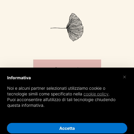
Contatti
×
Informativa
Noi e alcuni partner selezionati utilizziamo cookie o
tecnologie simili come specificato nella
cookie policy
.
Puoi acconsentire all’utilizzo di tali tecnologie chiudendo
@irenepollacchifotografa
questa informativa.
Fotografo matrimonio Lucca - COPYRIGHT © 2020 -
P.iva -
Privacy Policy
-
Cookie Policy
-
Sitemap
- created by
c4web
Accetta