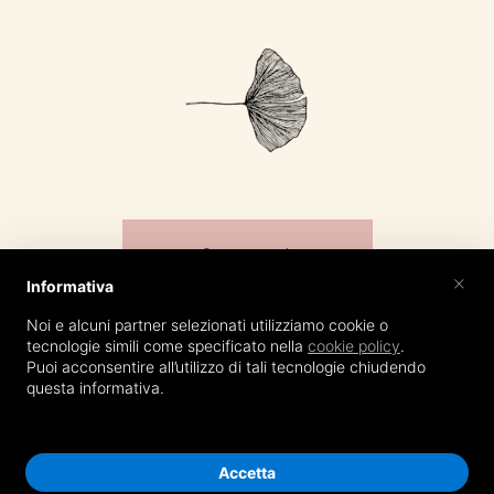
Contatti
×
Informativa
Noi e alcuni partner selezionati utilizziamo cookie o
tecnologie simili come specificato nella
cookie policy
.
Puoi acconsentire all’utilizzo di tali tecnologie chiudendo
@irenepollacchifotografa
questa informativa.
Fotografo matrimonio Lucca - COPYRIGHT © 2020 -
P.iva -
Privacy Policy
-
Cookie Policy
-
Sitemap
- created by
c4web
Accetta