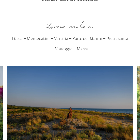
Lavoro anche a:
Lucca
–
Montecatini
–
Versilia
–
Forte dei Marmi
–
Pietrasanta
–
Viareggio
–
Massa